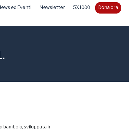
ews ed Eventi
Newsletter
5X1000
Dona ora
.
a bambola, sviluppata in