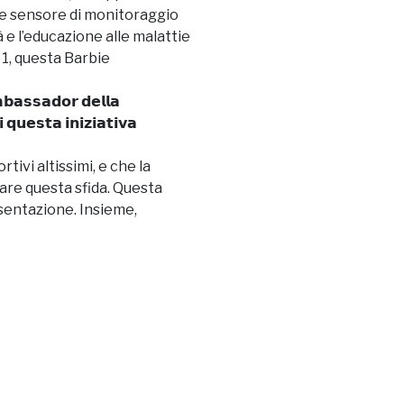
a e sensore di monitoraggio
 e l’educazione alle malattie
 1, questa
Barbie
𝗺𝗯𝗮𝘀𝘀𝗮𝗱𝗼𝗿 𝗱𝗲𝗹𝗹𝗮
 𝗾𝘂𝗲𝘀𝘁𝗮 𝗶𝗻𝗶𝘇𝗶𝗮𝘁𝗶𝘃𝗮
tivi altissimi, e che la
are questa sfida. Questa
esentazione. Insieme,