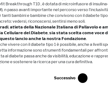
ofit
Breakthrough T1D
, è dotata di microinfusore di insulin
). n passo avanti importante nel percorso verso l’inclusività
Per tanti bambini e bambine che convivono con il diabete tipo
reto: vedersi, riconoscersi, sentirsi meno soli.
𝗿𝗮𝗱𝗶, 𝗮𝘁𝗹𝗲𝘁𝗮 𝗱𝗲𝗹𝗹𝗮 𝗡𝗮𝘇𝗶𝗼𝗻𝗮𝗹𝗲 𝗜𝘁𝗮𝗹𝗶𝗮𝗻𝗮 𝗱𝗶 𝗣𝗮𝗹𝗹𝗮𝘃𝗼𝗹𝗼 𝗲 
 𝗖𝗲𝗹𝗹𝘂𝗹𝗮𝗿𝗲 𝗱𝗲𝗹 𝗗𝗶𝗮𝗯𝗲𝘁𝗲, 𝘀𝗶𝗮 𝘀𝘁𝗮𝘁𝗮 𝘀𝗰𝗲𝗹𝘁𝗮 𝗰𝗼𝗺𝗲 𝘃𝗼𝗰𝗲 𝗱𝗶
 𝗾𝘂𝗲𝘀𝘁𝗼 𝗹𝗮𝗻𝗰𝗶𝗼 𝗮𝗻𝗰𝗵𝗲 𝗹𝗮 𝗻𝗼𝘀𝘁𝗿𝗮 𝗙𝗼𝗻𝗱𝗮𝘇𝗶𝗼𝗻𝗲.
e vivere con il diabete tipo 1 è possibile, anche a livelli spor
rretta informazione sono strumenti fondamentali per affront
lotta al diabete passa anche da visibilità, educazione e rappr
one e sostenere la ricerca per una cura definitiva.
Successivo