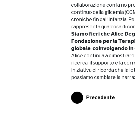
collaborazione con la no pr
continuo della glicemia (CGM
croniche fin dall’infanzia. 
rappresenta qualcosa di conc
𝗦𝗶𝗮𝗺𝗼 𝗳𝗶𝗲𝗿𝗶 𝗰𝗵𝗲 𝗔𝗹𝗶𝗰𝗲 𝗗𝗲𝗴
𝗙𝗼𝗻𝗱𝗮𝘇𝗶𝗼𝗻𝗲 𝗽𝗲𝗿 𝗹𝗮 𝗧𝗲𝗿𝗮𝗽𝗶
𝗴𝗹𝗼𝗯𝗮𝗹𝗲, 𝗰𝗼𝗶𝗻𝘃𝗼𝗹𝗴𝗲𝗻𝗱𝗼 𝗶𝗻
Alice continua a dimostrare ch
ricerca, il supporto e la co
iniziativa ci ricorda che la 
possiamo cambiare la narrazi
Precedente