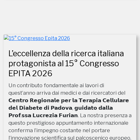
L’eccellenza della ricerca italiana
protagonista al 15° Congresso
EPITA 2026
Un contributo fondamentale ai lavori di
quest’anno arriva dai medici e dai ricercatori del
𝗖𝗲𝗻𝘁𝗿𝗼 𝗥𝗲𝗴𝗶𝗼𝗻𝗮𝗹𝗲 𝗽𝗲𝗿 𝗹𝗮 𝗧𝗲𝗿𝗮𝗽𝗶𝗮 𝗖𝗲𝗹𝗹𝘂𝗹𝗮𝗿𝗲
𝗱𝗲𝗹 𝗗𝗶𝗮𝗯𝗲𝘁𝗲 𝗱𝗶 𝗣𝗮𝗱𝗼𝘃𝗮, 𝗴𝘂𝗶𝗱𝗮𝘁𝗼 𝗱𝗮𝗹𝗹𝗮
𝗣𝗿𝗼𝗳.𝘀𝘀𝗮 𝗟𝘂𝗰𝗿𝗲𝘇𝗶𝗮 𝗙𝘂𝗿𝗶𝗮𝗻. La nostra presenza a
questo prestigioso appuntamento internazionale
conferma l’impegno costante nel portare
l’innovazione scientifica sul palcoscenico europeo.