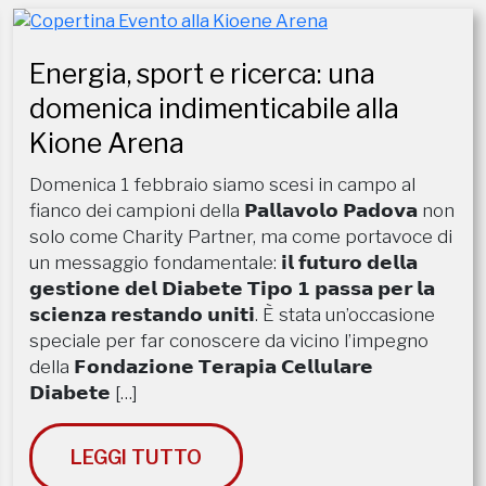
Energia, sport e ricerca: una
domenica indimenticabile alla
Kione Arena
​Domenica 1 febbraio siamo scesi in campo al
fianco dei campioni della 𝗣𝗮𝗹𝗹𝗮𝘃𝗼𝗹𝗼 𝗣𝗮𝗱𝗼𝘃𝗮 non
solo come Charity Partner, ma come portavoce di
un messaggio fondamentale: 𝗶𝗹 𝗳𝘂𝘁𝘂𝗿𝗼 𝗱𝗲𝗹𝗹𝗮
𝗴𝗲𝘀𝘁𝗶𝗼𝗻𝗲 𝗱𝗲𝗹 𝗗𝗶𝗮𝗯𝗲𝘁𝗲 𝗧𝗶𝗽𝗼 𝟭 𝗽𝗮𝘀𝘀𝗮 𝗽𝗲𝗿 𝗹𝗮
𝘀𝗰𝗶𝗲𝗻𝘇𝗮 𝗿𝗲𝘀𝘁𝗮𝗻𝗱𝗼 𝘂𝗻𝗶𝘁𝗶. ​È stata un’occasione
speciale per far conoscere da vicino l’impegno
della 𝗙𝗼𝗻𝗱𝗮𝘇𝗶𝗼𝗻𝗲 𝗧𝗲𝗿𝗮𝗽𝗶𝗮 𝗖𝗲𝗹𝗹𝘂𝗹𝗮𝗿𝗲
𝗗𝗶𝗮𝗯𝗲𝘁𝗲 […]
LEGGI TUTTO